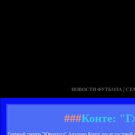
|
НОВОСТИ ФУТБОЛА
СТ
###
Конте: "Гл
Главный тренер "Ювентуса" Антонио Конте после гостевой п