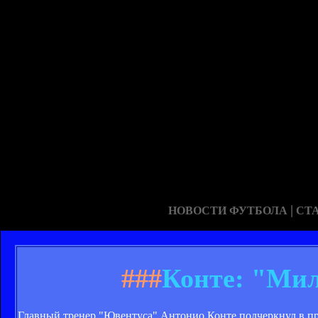
|
НОВОСТИ ФУТБОЛА
СТ
###
Конте: "Мил
Главный тренер "Ювентуса" Антонио Конте подчеркнул в пр