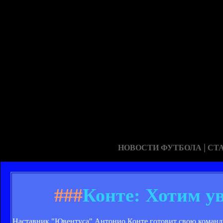
|
НОВОСТИ ФУТБОЛА
СТ
###
Конте: Хотим у
Наставник "Ювентуса" Антонио Конте готовит свою команду