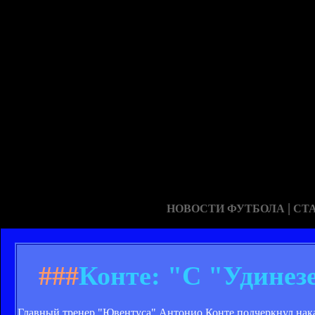
|
НОВОСТИ ФУТБОЛА
СТ
###
Конте: "С "Удинезе
Главный тренер "Ювентуса" Антонио Конте подчеркнул накан