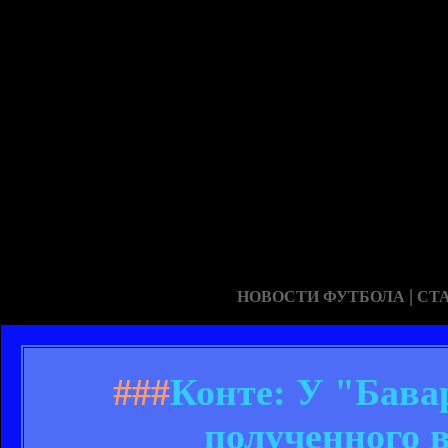
|
НОВОСТИ ФУТБОЛА
СТ
###
Конте: У "Бава
полученного 