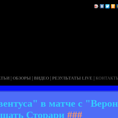
|
|
|
|
АТЬИ
ОБЗОРЫ
ВИДЕО
РЕЗУЛЬТАТЫ LIVE
КОНТАКТ
ентуса" в матче с "Верон
щать Сторари
###