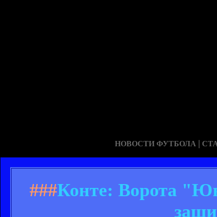
|
НОВОСТИ ФУТБОЛА
СТ
###
Конте: Ворота "Юв
защи