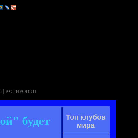
|
Ы
КОТИРОВКИ
Топ клубов
ой" будет
мира