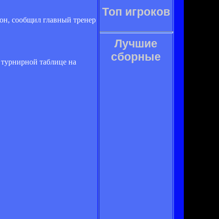
Топ игроков
он, сообщил главный тренер
Лучшие
сборные
В турнирной таблице на