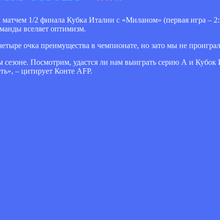
атчем 1/2 финала Кубка Италии с «Миланом» (первая игра – 2:1
оманды вселяет оптимизм.
четыре очка преимущества в чемпионате, но зато мы не проиграл
м сезоне. Посмотрим, удастся ли нам выиграть серию А и Кубок 
еть», – цитирует Конте AFP.