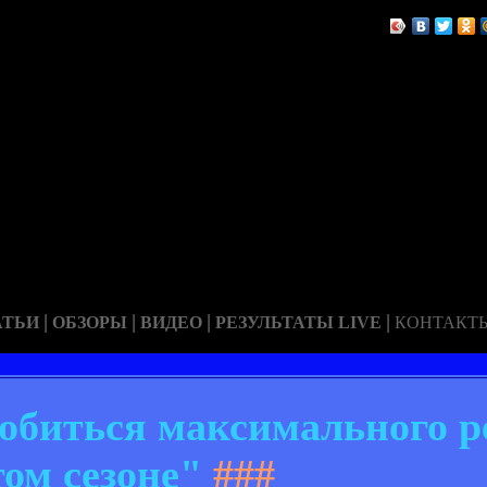
|
|
|
|
АТЬИ
ОБЗОРЫ
ВИДЕО
РЕЗУЛЬТАТЫ LIVE
КОНТАКТ
обиться максимального ре
том сезоне"
###