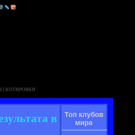
|
Ы
КОТИРОВКИ
Топ клубов
зультата в
мира