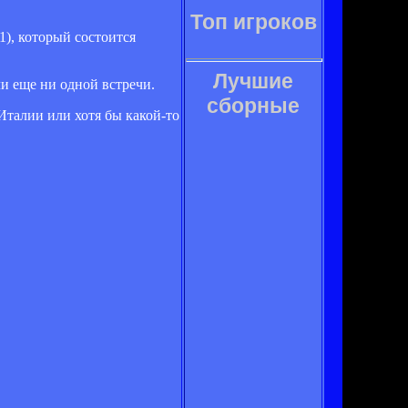
Топ игроков
), который состоится
Лучшие
и еще ни одной встречи.
сборные
Италии или хотя бы какой-то