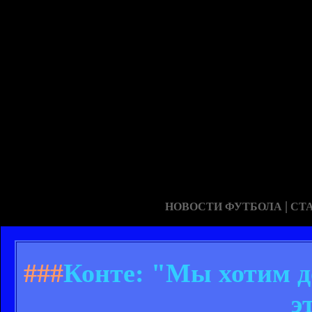
|
НОВОСТИ ФУТБОЛА
СТ
###
Конте: "Мы хотим д
э